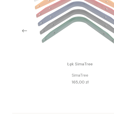
Łęk SimaTree
SimaTree
Cena
165,00 zł