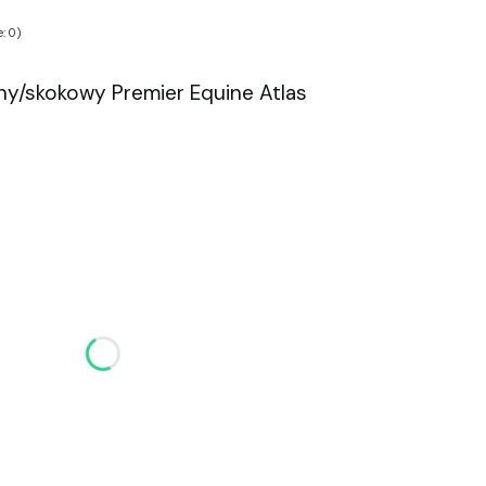
: 0)
y/skokowy Premier Equine Atlas
u:
różnić się ceną