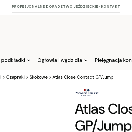
PROFESJONALNE DORADZTWO JEŹDZIECKIE
• KONTAKT
i podkładki
Ogłowia i wędzidła
Pielęgnacja kon
i
Czapraki
Skokowe
Atlas Close Contact GP/Jump
Atlas Cl
GP/Jump