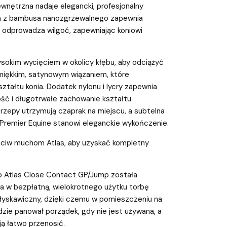
wnętrzna nadaje elegancki, profesjonalny
a z bambusa nanozgrzewalnego zapewnia
i odprowadza wilgoć, zapewniając koniowi
sokim wycięciem w okolicy kłębu, aby odciążyć
 miękkim, satynowym wiązaniem, które
ztałtu konia. Dodatek nylonu i lycry zapewnia
ość i długotrwałe zachowanie kształtu.
rzepy utrzymują czaprak na miejscu, a subtelna
 Premier Equine stanowi eleganckie wykończenie.
eciw muchom Atlas, aby uzyskać kompletny
o Atlas Close Contact GP/Jump została
a w bezpłatną, wielokrotnego użytku torbę
łyskawiczny, dzięki czemu w pomieszczeniu na
dzie panował porządek, gdy nie jest używana, a
ą łatwo przenosić.