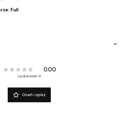
ze: Full
0.00
Liczba ocen: 0
Oceń i opisz