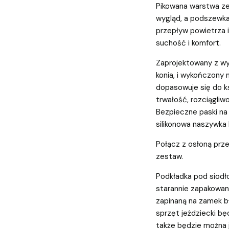
Pikowana warstwa ze
wygląd, a podszewk
przepływ powietrza 
suchość i komfort.
Zaprojektowany z wy
konia, i wykończony
dopasowuje się do ks
trwałość, rozciągliw
Bezpieczne paski na 
silikonowa naszywka
Połącz z osłoną prz
zestaw.
Podkładka pod siodł
starannie zapakowan
zapinaną na zamek b
sprzęt jeździecki bę
także będzie można j