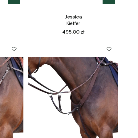
Jessica
Kieffer
Cena
495,00 zł