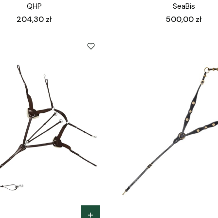
QHP
SeaBis
Cena
Cena
204,30 zł
500,00 zł