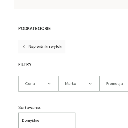
PODKATEGORIE
Napierśniki i wytoki
FILTRY
Cena
Marka
Promocja
Koniec filtrów
Lista produktów
Sortowanie:
Domyślne