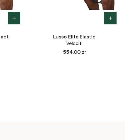
tact
Lusso Elite Elastic
Velociti
Cena
554,00 zł
ej strony z produktami