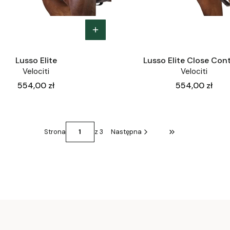
Lusso Elite
Lusso Elite Close Con
Velociti
Velociti
Cena
Cena
554,00 zł
554,00 zł
Strona
z 3
Następna
Przejdź do ostatni