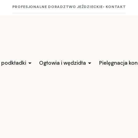
PROFESJONALNE DORADZTWO JEŹDZIECKIE
• KONTAKT
i podkładki
Ogłowia i wędzidła
Pielęgnacja kon