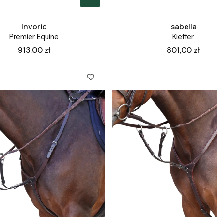
Invorio
Isabella
Premier Equine
Kieffer
Cena
Cena
913,00 zł
801,00 zł