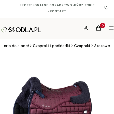
PROFESJONALNE DORADZTWO JEŹDZIECKIE
• KONTAKT
Produkty 
Zaloguj się
Koszyk
M
esoria do siodeł
Czapraki i podkładki
Czapraki
Skokowe