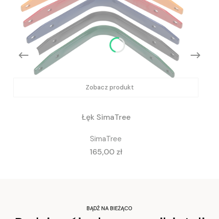
Zobacz produkt
Łęk SimaTree
SimaTree
Cena
165,00 zł
BĄDŹ NA BIEŻĄCO