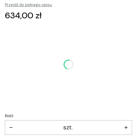
Przejdź do pełnego opisu
Cena
634,00 zł
Wybierz wariant produktu:
Poszczególne warianty mogą różnić się ceną
*
Kolor
Pokaż wszystkie kolory
*
Rozmiar
Wybierz
Ilość
szt.